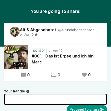
You are going to share:
Alt & Abgeschotet
@altundabgeschotet
S01:E01
#001 - Das ist Erpse und ich bin
Marc
53:36
0
0
0
Your handle
Proceed to share