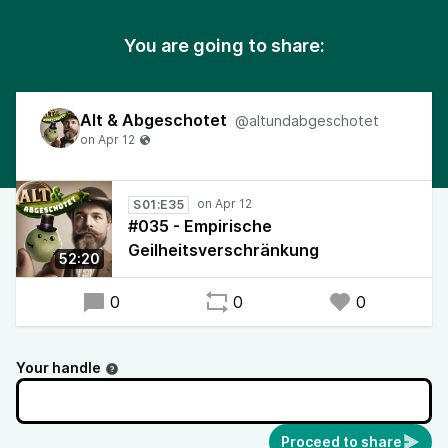
You are going to share:
Alt & Abgeschotet
@altundabgeschotet
S01:E35
#035 - Empirische
Geilheitsverschränkung
52:20
0
0
0
Your handle
Proceed to share