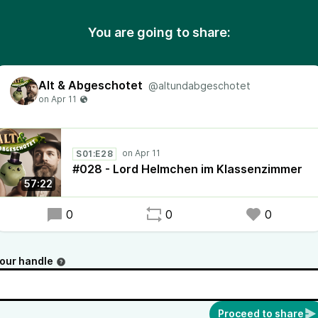
You are going to share:
Alt & Abgeschotet
@altundabgeschotet
S01:E28
#028 - Lord Helmchen im Klassenzimmer
57:22
0
0
0
our handle
Proceed to share