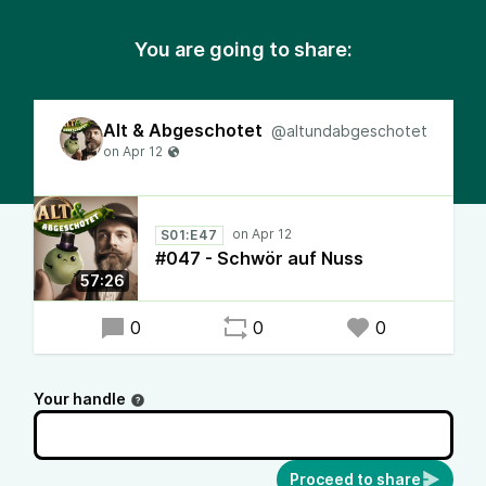
You are going to share:
Alt & Abgeschotet
@altundabgeschotet
S01:E47
#047 - Schwör auf Nuss
57:26
0
0
0
Your handle
Proceed to share