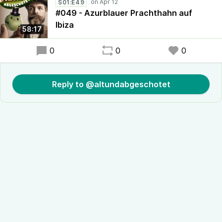
S01:E49
#049 - Azurblauer Prachthahn auf
Ibiza
58:17
0
0
0
Reply to @altundabgeschotet