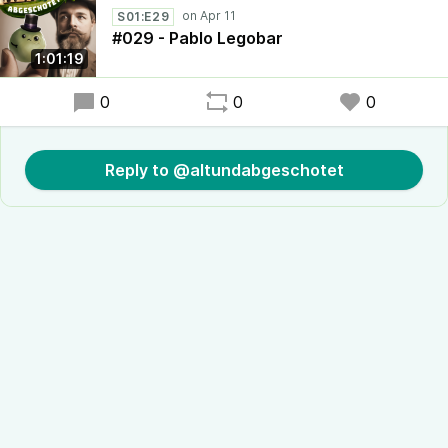
S01:E29
#029 - Pablo Legobar
1:01:19
0
0
0
Reply to @altundabgeschotet