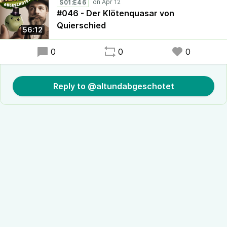
S01:E46
#046 - Der Klötenquasar von
Quierschied
56:12
0
0
0
Reply to @altundabgeschotet