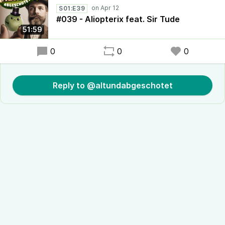
S01:E39
#039 - Aliopterix feat. Sir Tude
51:59
0
0
0
Reply to @altundabgeschotet