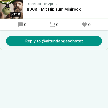
S01:E08
#008 - Mit Flip zum Minirock
53:18
0
0
0
Reply to @altundabgeschotet