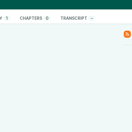
dende Frage: Welches Elektroauto ist am wenigsten
el wirklich – und wie viele EC-Karten Mikroplastik
e?
Y
1
CHAPTERS
0
TRANSCRIPT
–
trom anschließen, Hirn abschalten und Podcast
gen?
itude.de
D