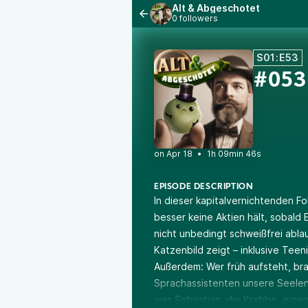
Alt & Abgeschotet
0 followers
S01:E53
#053
•
1h 09min 46s
EPISODE DESCRIPTION
In dieser kapitalvernichtenden F
besser keine Aktien hält, sobald
nicht unbedingt schweißfrei abl
Katzenbild zeigt – inklusive Tee
Außerdem: Wer früh aufsteht, bra
Sprachassistenten unsere Seelen
was Sebastian, die Krabbe, eigent