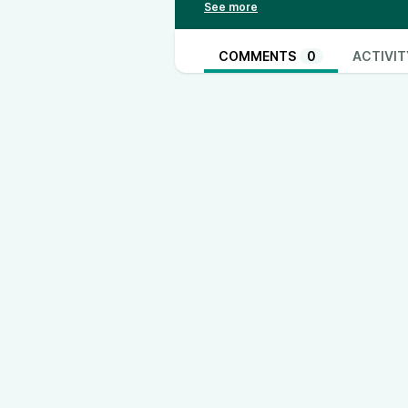
On top gibt’s noch die entschei
deutsch, was bringt der Klimawand
futtert man eigentlich pro Woch
COMMENTS
0
ACTIVIT
Klingt wild? Ist es auch. Also: S
starten.
Du hast Themen oder Anregun
Dann schreib uns!
Email:
altundabgeschotet@marcn
Instagram:
marcnitude | erpseX
TikTok:
marcnitude