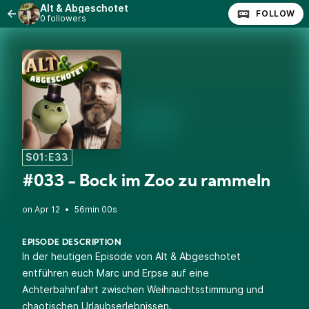
Alt & Abgeschotet
FOLLOW
0 followers
S01:E33
#033 - Bock im Zoo zu rammeln
•
56min 00s
EPISODE DESCRIPTION
In der heutigen Episode von Alt & Abgeschotet
entführen euch Marc und Erpse auf eine
Achterbahnfahrt zwischen Weihnachtsstimmung und
chaotischen Urlaubserlebnissen.