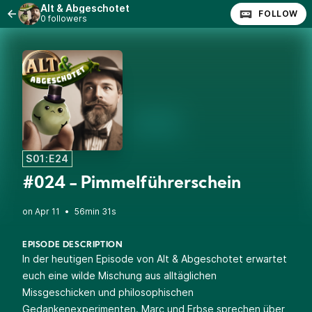
Alt & Abgeschotet
FOLLOW
0 followers
S01:E24
#024 - Pimmelführerschein
•
56min 31s
EPISODE DESCRIPTION
In der heutigen Episode von Alt & Abgeschotet erwartet
euch eine wilde Mischung aus alltäglichen
Missgeschicken und philosophischen
Gedankenexperimenten. Marc und Erbse sprechen über