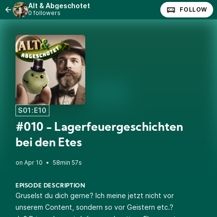
Alt & Abgeschotet
FOLLOW
0 followers
S01:E10
#010 - Lagerfeuergeschichten
bei den Etes
•
58min 57s
EPISODE DESCRIPTION
Gruselst du dich gerne? Ich meine jetzt nicht vor
unserem Content, sondern so vor Geistern etc.?