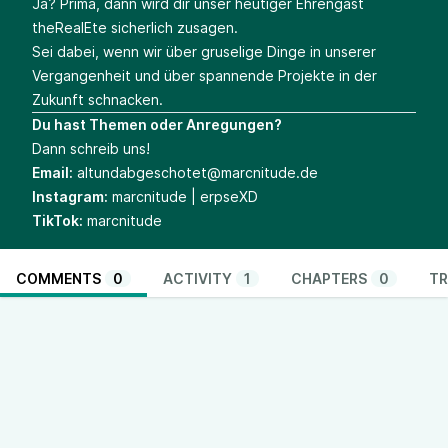
Ja? Prima, dann wird dir unser heutiger Ehrengast
theRealEte sicherlich zusagen.
Sei dabei, wenn wir über gruselige Dinge in unserer
Vergangenheit und über spannende Projekte in der
Zukunft schnacken.
Du hast Themen oder Anregungen?
Dann schreib uns!
Email:
altundabgeschotet@marcnitude.de
Instagram:
marcnitude | erpseXD
TikTok:
marcnitude
COMMENTS
0
ACTIVITY
1
CHAPTERS
0
TR